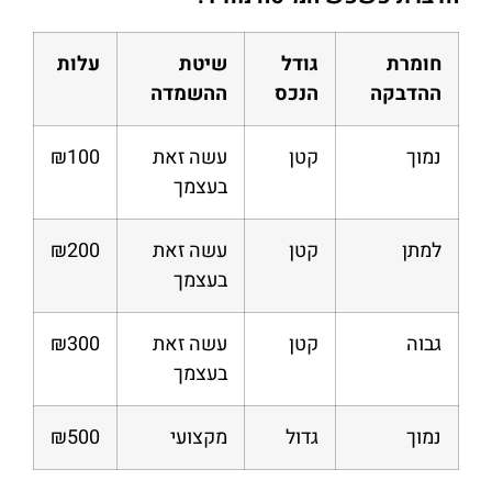
חומרת
גודל
שיטת
עלות
ההדבקה
הנכס
ההשמדה
נמוך
קטן
עשה זאת
₪100
בעצמך
למתן
קטן
עשה זאת
₪200
בעצמך
גבוה
קטן
עשה זאת
₪300
בעצמך
נמוך
גדול
מקצועי
₪500