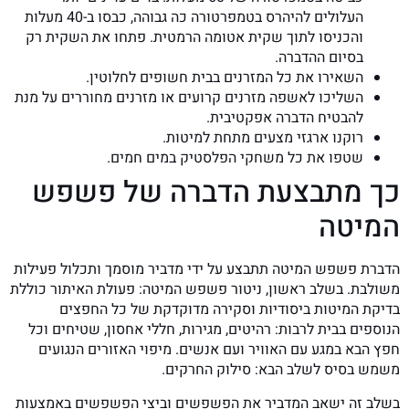
העלולים להיהרס בטמפרטורה כה גבוהה, כבסו ב-40 מעלות
והכניסו לתוך שקית אטומה הרמטית. פתחו את השקית רק
בסיום ההדברה.
השאירו את כל המזרנים בבית חשופים לחלוטין.
השליכו לאשפה מזרנים קרועים או מזרנים מחוררים על מנת
להבטיח הדברה אפקטיבית.
רוקנו ארגזי מצעים מתחת למיטות.
שטפו את כל משחקי הפלסטיק במים חמים.
כך מתבצעת הדברה של פשפש
המיטה
הדברת פשפש המיטה תתבצע על ידי מדביר מוסמך ותכלול פעילות
משולבת. בשלב ראשון, ניטור פשפש המיטה: פעולת האיתור כוללת
בדיקת המיטות ביסודיות וסקירה מדוקדקת של כל החפצים
הנוספים בבית לרבות: רהיטים, מגירות, חללי אחסון, שטיחים וכל
חפץ הבא במגע עם האוויר ועם אנשים. מיפוי האזורים הנגועים
משמש בסיס לשלב הבא: סילוק החרקים.
בשלב זה ישאב המדביר את הפשפשים וביצי הפשפשים באמצעות