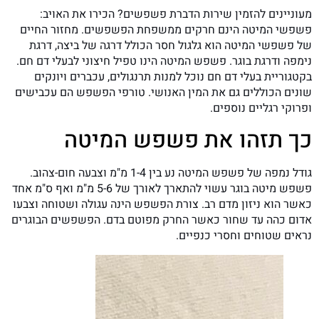
מעוניינים להזמין שירות הדברת פשפשים? הכירו את האויב:
פשפשי המיטה הינם חרקים ממשפחת הפשפשים. מחזור החיים
של פשפשי המיטה הוא גלגול חסר הכולל דרגה של ביצה, דרגת
נימפה ודרגת בוגר. פשפש המיטה הינו טפיל חיצוני לבעלי דם חם.
בקטגוריית בעלי דם חם נוכל למנות תרנגולים, עכברים ויונקים
שונים הכוללים גם את המין האנושי. טורפי הפשפש הם עכבישים
ופרוקי רגליים נוספים.
כך תזהו את פשפש המיטה
גודל נמפה של פשפש המיטה נע בין 1-4 מ"מ וצבעה חום-צהוב.
פשפש מיטה בוגר עשוי להתארך לאורך של 5-6 מ"מ ואף ס"מ אחד
כאשר הוא ניזון מדם רב. צורת הפשפש הינה עגולה ושטוחה וצבעו
אדום כהה עד שחור כאשר החרק מפוטם בדם. הפשפשים הבוגרים
נראים שטוחים וחסרי כנפיים.