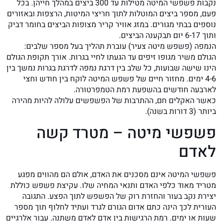
נקבות פשפשי המיטה מטילות עד 300 ביצים במהלך חייהן. בכל
פעם, מספר ביצים המוטלות לתוך חריצי המיטות, הרצפות ובאזורים
נוספים בבתי מגורים. במזג אוויר קריר מצופות הביצים בחומר דביק
ותוך 6-17 יום תבקענה הביצים.
הנמפה (פשפש מיטה צעיר) עוברת תהליך בעל מספר שלבים:
הגולם משיר מגופו זיפים עד הגעתו לחיי בגרות. אורך תקופת הגולם
הינו שישה שבועות, כל שלב בין דרגת נמפה לדרגת בגרות נמשך בין
4-6 ימים. מחזור חיים של פשפש המיטה לוקח בין חודש וחצי
לארבעה חודשים בהשפעת רמת הטמפרטורה.
כאשר האקלים חם, ההתרבות של הפשפשים עלולה להיות מהירה
ביותר (3 דורות בשנה).
פשפשי מיטה – מטרד קשה
לאדם
פשפשי המיטה אינם מסכנים את האדם, אולם הם מהווים מפגע
מטריד מאוד כלפי האדם ותנאי המחיה שלו. עקיצת פשפש כוללת
יצירת נקב בעור והחזרת רוק של הפשפש לתוך הפצע. התגובה
העורית לכך הינה כתם אדום הגורם לגרד ועתיד לחלוף תוך מספר
שעות או ימים. רמת הרגישות בין אדם לאדם משתנה. עבור אלרגיים