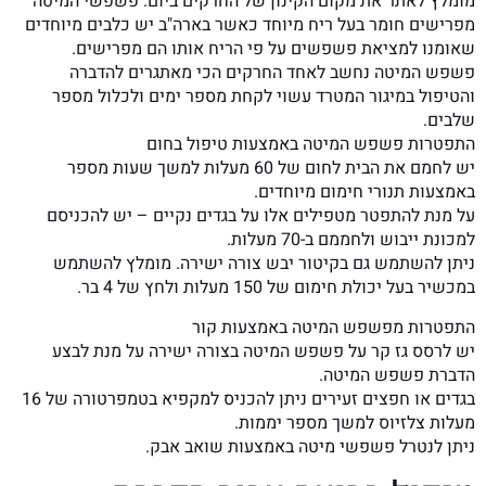
מומלץ לאתר את מקום הקינון של החרקים ביום. פשפשי המיטה
מפרישים חומר בעל ריח מיוחד כאשר בארה"ב יש כלבים מיוחדים
שאומנו למציאת פשפשים על פי הריח אותו הם מפרישים.
פשפש המיטה נחשב לאחד החרקים הכי מאתגרים להדברה
והטיפול במיגור המטרד עשוי לקחת מספר ימים ולכלול מספר
שלבים.
התפטרות פשפש המיטה באמצעות טיפול בחום
יש לחמם את הבית לחום של 60 מעלות למשך שעות מספר
באמצעות תנורי חימום מיוחדים.
על מנת להתפטר מטפילים אלו על בגדים נקיים – יש להכניסם
למכונת ייבוש ולחממם ב-70 מעלות.
ניתן להשתמש גם בקיטור יבש צורה ישירה. מומלץ להשתמש
במכשיר בעל יכולת חימום של 150 מעלות ולחץ של 4 בר.
התפטרות מפשפש המיטה באמצעות קור
יש לרסס גז קר על פשפש המיטה בצורה ישירה על מנת לבצע
הדברת פשפש המיטה.
בגדים או חפצים זעירים ניתן להכניס למקפיא בטמפרטורה של 16
מעלות צלזיוס למשך מספר יממות.
ניתן לנטרל פשפשי מיטה באמצעות שואב אבק.