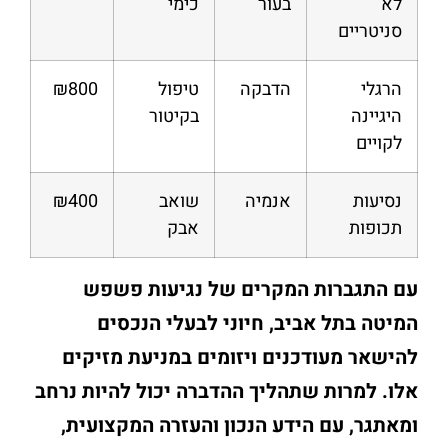
לא
בעור
כימי
סניטריים
הרגלי
הדבקה
טיפול
₪800
היגיינה
בקיטור
לקויים
נסיעות
אנמיה
שואב
₪400
תכופות
אבק
עם התגברות המקרים של נגיעות פשפש
המיטה בתל אביב, חיוני לבעלי הנכסים
להישאר מעודכנים ויזומים במניעת מזיקים
אלו. למרות שתהליך ההדברה יכול להיות נרחב
ומאתגר, עם הידע הנכון והעזרה המקצועית,