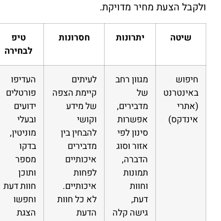
ולקבל הצעת מחיר מדויקת.
שיטה
יתרונות
חסרונות
טיפ
לבחירה
חיפוש
מגוון רחב
לעיתים
העדיפו
באינטרנט
של
קיימת הצפה
פורטלים
(אתרי
מדבירים,
של מידע
ידועים
אינדקס)
אפשרות
וקושי
ובעלי
סינון לפי
להבחין בין
מוניטין,
אזור וסוג
מדבירים
בדקו
הדברה,
איכותיים
מספר
תמונות
לפחות
ותוכן
וחוות
איכותיים.
חוות דעת
דעת,
לא כל חוות
וחפשו
גישה קלה
הדעת
הצגת