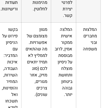
לפרטי
מהימנות
תעודות
יצירת
לחלוטין.
ורישיונות.
קשר.
המלצות
המלצה
מגוון
בקשו
מחברים
אישית
מצומצם של
פירוט על
ובני
ממקור
אפשרויות.
הניסיון
משפחה
אמין, לרוב
מה שהתאים
עם
מבוססת
לממליץ לא
המדביר:
על ניסיון
תמיד יתאים
איכות
מוצלח
לכם (סוג
העבודה,
ותחושת
מזיק, אזור
השירות,
ביטחון
מגורים,
המחיר
גבוהה
צרכים
והזמינות,
יותר.
שונים).
ואל
תשכחו
לוודא