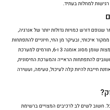
 רגישות למחלות בעתיד.
ם
 שגופם דורש כמויות גדולות יותר של אנרגיה,
ממקור איכותי, ובעיקר מן החי, חיוניים להתפתחות
שרירים, עור ופרווה. בנוסף לכך, שומנים טובים, כמו חומצות שומן מסוג אומגה 3 ו-6, תורמים למערכת
ולעור בריא. אל תשכחו ויטמינים כמו A ו-E, החשובים להתפתחות הראייה והמערכת החיסונית,
אוזנת חייבת להיות קלה לעיכול, טעימה, ועשירה
ק?
. חשוב לשים לב לרכיבים המצויים ברשימת