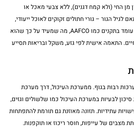
 מן החי (ולא קמח דגנים), ללא צבעי מאכל או
לגיל הגור – גורי חתולים זקוקים לאוכל ייעודי,
ולא למזון של חתולים בוגרים. בנוסף, יש לוודא שהמזון עומד בתקנים כמו AAFCO, מה שמעיד על כך שהוא
יים. התאמה אישית לפי גזע, משקל ובריאות תסייע
ת
רכות רבות בגוף. ממערכת העיכול, דרך מערכת
 סיכון לבעיות במערכת העיכול כמו שלשולים וגזים,
גישויות עתידיות. תזונה מאוזנת גם תורמת להתפתחות
ת מצבים של עייפות, חוסר ריכוז או תוקפנות.